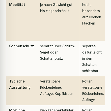
Mobilität
je nach Gewicht gut
hoch,
bis eingeschränkt
besonders
auf ebenen
Flächen
Sonnenschutz
separat über Schirm,
separat,
Segel oder
dafür leicht
Schattenplatz
in den
Schatten
schiebbar
Typische
verstellbare
Rollen,
Ausstattung
Rückenlehne,
verstellbare
Auflage, Kopfkissen
Rückenlehne,
Auflage
Mögliche
weniger spektakulär,
Rollen