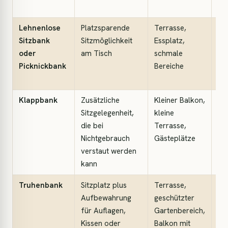
Lehnenlose
Platzsparende
Terrasse,
Gu
Sitzbank
Sitzmöglichkeit
Essplatz,
Nu
oder
am Tisch
schmale
we
Picknickbank
Bereiche
st
de
Klappbank
Zusätzliche
Kleiner Balkon,
Je
Sitzgelegenheit,
kleine
Au
die bei
Terrasse,
sol
Nichtgebrauch
Gästeplätze
Au
verstaut werden
deu
kann
an
Truhenbank
Sitzplatz plus
Terrasse,
Pra
Aufbewahrung
geschützter
we
für Auflagen,
Gartenbereich,
Si
Kissen oder
Balkon mit
St