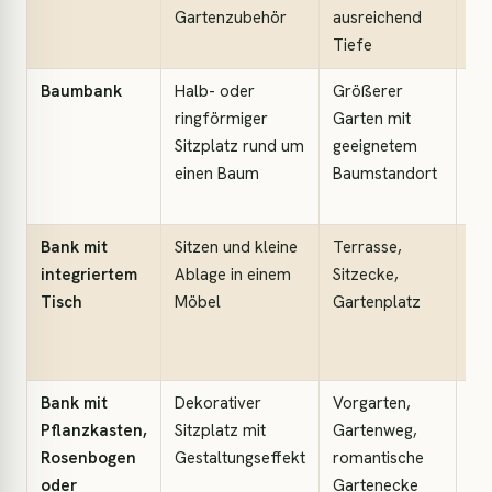
Gartenzubehör
ausreichend
er
Tiefe
Baumbank
Halb- oder
Größerer
Be
ringförmiger
Garten mit
at
Sitzplatz rund um
geeignetem
oft
einen Baum
Baumstandort
Ru
ge
Bank mit
Sitzen und kleine
Terrasse,
Pra
integriertem
Ablage in einem
Sitzecke,
Ge
Tisch
Möbel
Gartenplatz
od
Ga
Bank mit
Dekorativer
Vorgarten,
Opt
Pflanzkasten,
Sitzplatz mit
Gartenweg,
Ko
Rosenbogen
Gestaltungseffekt
romantische
ab
oder
Gartenecke
Si