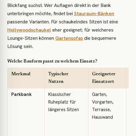
Blickfang suchst. Wer Auflagen direkt in der Bank
unterbringen möchte, findet bei
Stauraum-Bänken
passende Varianten. Für schaukelndes Sitzen ist eine
Hollywoodschaukel
eher geeignet; für weicheres
Lounge-Sitzen können
Gartensofas
die bequemere
Lösung sein.
Welche Bauform passt zu welchem Einsatz?
Merkmal
Typischer
Geeigneter
Ko
Nutzen
Einsatzort
Parkbank
Klassischer
Garten,
Me
Ruheplatz für
Vorgarten,
wei
längeres Sitzen
Terrasse,
Rü
Hauswand
un
vo