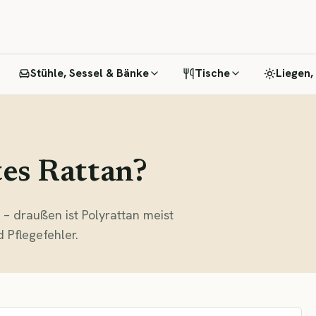
Stühle, Sessel & Bänke
Tische
Liegen,
tes Rattan?
e – draußen ist Polyrattan meist
 Pflegefehler.