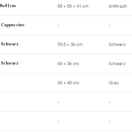
58 × 58 × 41 cm
Anthrazit
x58x41cm
–
–
, Cappuccino
59,5 × 36 cm
Schwarz
, Schwarz
60 × 36 cm
Schwarz
, Schwarz
60 × 40 cm
Grau
–
–
–
–