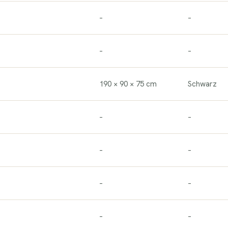
–
–
–
–
190 × 90 × 75 cm
Schwarz
–
–
–
–
–
–
–
–