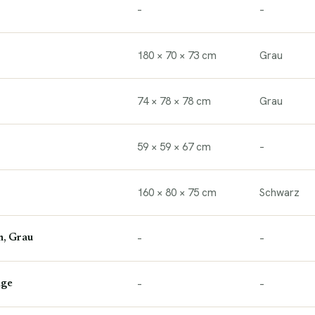
–
–
180 × 70 × 73 cm
Grau
74 × 78 × 78 cm
Grau
59 × 59 × 67 cm
–
160 × 80 × 75 cm
Schwarz
–
–
n, Grau
–
–
ige