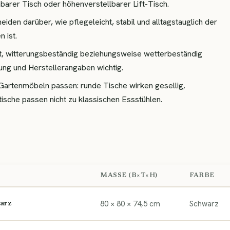
barer Tisch oder höhenverstellbarer Lift-Tisch.
eiden darüber, wie pflegeleicht, stabil und alltagstauglich der
 ist.
t, witterungsbeständig beziehungsweise wetterbeständig
ng und Herstellerangaben wichtig.
Gartenmöbeln passen: runde Tische wirken gesellig,
tische passen nicht zu klassischen Essstühlen.
MASSE (B×T×H)
FARBE
80 × 80 × 74,5 cm
Schwarz
warz