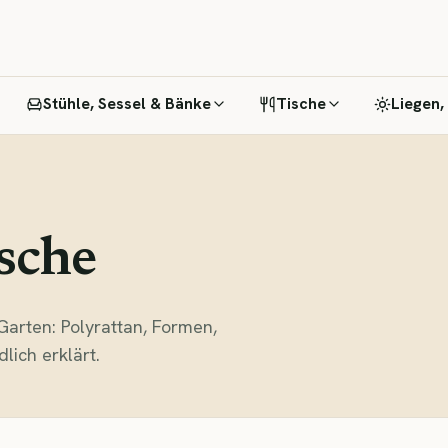
Stühle, Sessel & Bänke
Tische
Liegen,
sche
Garten: Polyrattan, Formen,
lich erklärt.