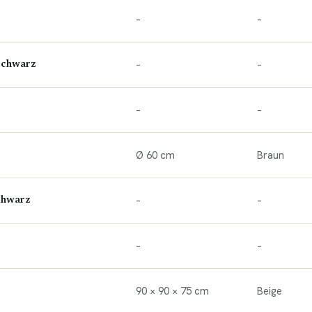
–
–
–
–
 Schwarz
–
–
Ø 60 cm
Braun
–
–
Schwarz
–
–
90 × 90 × 75 cm
Beige