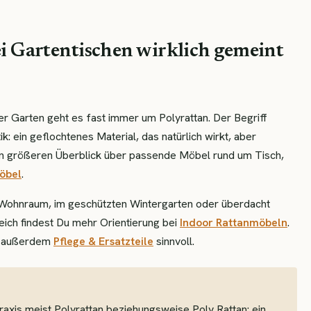
ei Gartentischen wirklich gemeint
er Garten geht es fast immer um Polyrattan. Der Begriff
: ein geflochtenes Material, das natürlich wirkt, aber
inen größeren Überblick über passende Möbel rund um Tisch,
öbel
.
m Wohnraum, im geschützten Wintergarten oder überdacht
eich findest Du mehr Orientierung bei
Indoor Rattanmöbeln
.
st außerdem
Pflege & Ersatzteile
sinnvoll.
raxis meist Polyrattan beziehungsweise Poly Rattan: ein