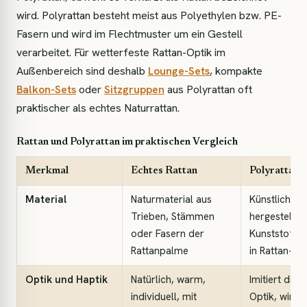
wird. Polyrattan besteht meist aus Polyethylen bzw. PE-
Fasern und wird im Flechtmuster um ein Gestell
verarbeitet. Für wetterfeste Rattan-Optik im
Außenbereich sind deshalb
Lounge-Sets
, kompakte
Balkon-Sets
oder
Sitzgruppen
aus Polyrattan oft
praktischer als echtes Naturrattan.
Rattan und Polyrattan im praktischen Vergleich
Merkmal
Echtes Rattan
Polyrattan
Material
Naturmaterial aus
Künstlich
Trieben, Stämmen
hergestellte
oder Fasern der
Kunststoffge
Rattanpalme
in Rattan-Op
Optik und Haptik
Natürlich, warm,
Imitiert die 
individuell, mit
Optik, wirkt 