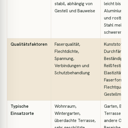
stabil, abhängig von
leicht bis sc
Gestell und Bauweise
Aluminium ist
und rostbest
Stahl meist
schwerer
Qualitätsfaktoren
Faserqualität,
Kunststoffty
Flechtdichte,
Durchfärbun
Spannung,
Beständigkei
Verbindungen und
Reißfestigkei
Schutzbehandlung
Elastizität,
Faserform,
Flechtqualit
Gestellmater
Typische
Wohnraum,
Garten, Balk
Einsatzorte
Wintergarten,
Terrasse un
überdachte Terrasse,
andere Outd
sehr geschützte
Bereiche