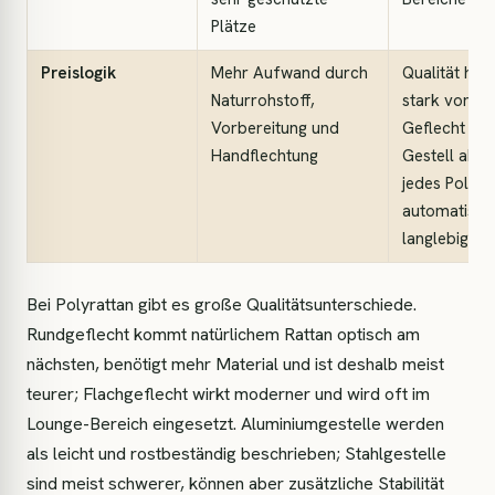
Plätze
Preislogik
Mehr Aufwand durch
Qualität hän
Naturrohstoff,
stark von Fa
Vorbereitung und
Geflecht un
Handflechtung
Gestell ab; n
jedes Polyrat
automatisch
langlebig
Bei Polyrattan gibt es große Qualitätsunterschiede.
Rundgeflecht kommt natürlichem Rattan optisch am
nächsten, benötigt mehr Material und ist deshalb meist
teurer; Flachgeflecht wirkt moderner und wird oft im
Lounge-Bereich eingesetzt. Aluminiumgestelle werden
als leicht und rostbeständig beschrieben; Stahlgestelle
sind meist schwerer, können aber zusätzliche Stabilität