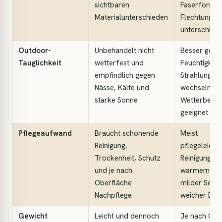
sichtbaren
Faserform 
Materialunterschieden
Flechtung se
unterschiedl
Outdoor-
Unbehandelt nicht
Besser gege
Tauglichkeit
wetterfest und
Feuchtigkeit
empfindlich gegen
Strahlung u
Nässe, Kälte und
wechselnde
starke Sonne
Wetterbedi
geeignet
Pflegeaufwand
Braucht schonende
Meist
Reinigung,
pflegeleichte
Trockenheit, Schutz
Reinigung of
und je nach
warmem Was
Oberfläche
milder Seife
Nachpflege
weicher Bür
Gewicht
Leicht und dennoch
Je nach Gest