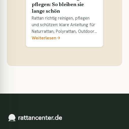
pflegen: So bleiben sie
lange schön
Rattan richtig reinigen, pflegen
und schützen: klare Anleitung für
Naturrattan, Polyrattan, Outdoor,
Winterlagerung und matte Möbel.
Weiterlesen