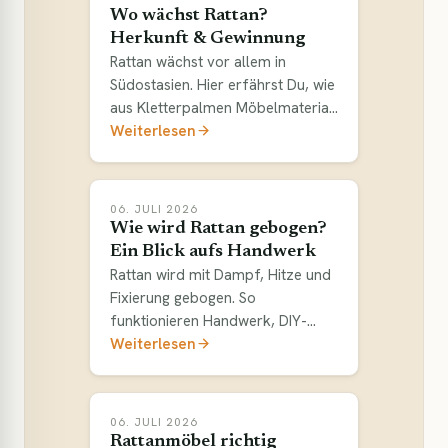
Wo wächst Rattan?
Herkunft & Gewinnung
Rattan wächst vor allem in
Südostasien. Hier erfährst Du, wie
aus Kletterpalmen Möbelmaterial
wird – und wann Polyrattan
Weiterlesen
besser passt.
06. JULI 2026
Wie wird Rattan gebogen?
Ein Blick aufs Handwerk
Rattan wird mit Dampf, Hitze und
Fixierung gebogen. So
funktionieren Handwerk, DIY-
Grenzen und der Unterschied zu
Weiterlesen
Polyrattan.
06. JULI 2026
Rattanmöbel richtig